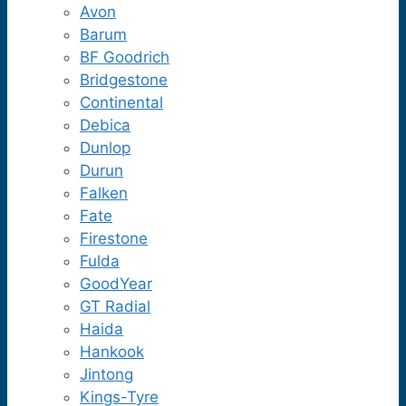
Avon
Barum
BF Goodrich
Bridgestone
Continental
Debica
Dunlop
Durun
Falken
Fate
Firestone
Fulda
GoodYear
GT Radial
Haida
Hankook
Jintong
Kings-Tyre