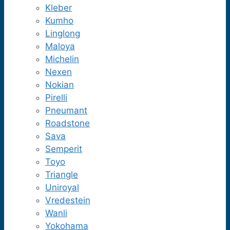
Kleber
Kumho
Linglong
Maloya
Michelin
Nexen
Nokian
Pirelli
Pneumant
Roadstone
Sava
Semperit
Toyo
Triangle
Uniroyal
Vredestein
Wanli
Yokohama