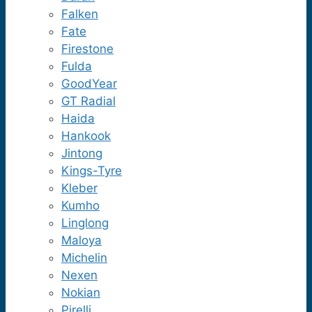
Falken
Fate
Firestone
Fulda
GoodYear
GT Radial
Haida
Hankook
Jintong
Kings-Tyre
Kleber
Kumho
Linglong
Maloya
Michelin
Nexen
Nokian
Pirelli