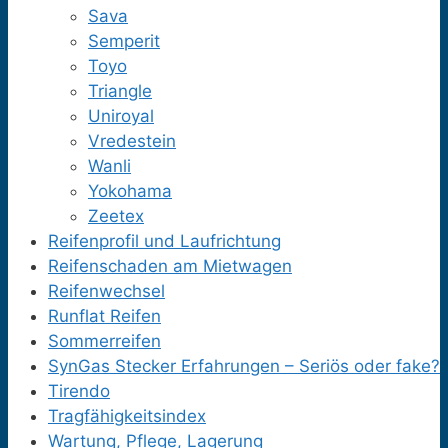
Sava
Semperit
Toyo
Triangle
Uniroyal
Vredestein
Wanli
Yokohama
Zeetex
Reifenprofil und Laufrichtung
Reifenschaden am Mietwagen
Reifenwechsel
Runflat Reifen
Sommerreifen
SynGas Stecker Erfahrungen – Seriös oder fake?
Tirendo
Tragfähigkeitsindex
Wartung, Pflege, Lagerung