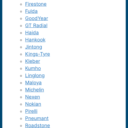
Firestone
Fulda
GoodYear
GT Radial
Haida
Hankook
Jintong
Kings-Tyre
Kleber
Kumho
Linglong
Maloya
Michelin
Nexen
Nokian
Pirelli
Pneumant
Roadstone